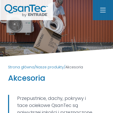
Strona główna
/
Nasze produkty
/
Akcesoria
Akcesoria
Przepustnice, dachy, pokrywy i
tace ociekowe QsanTec są
najwyższej jakości i przeznaczone